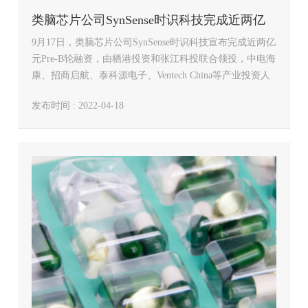
类脑芯片公司SynSense时识科技完成近两亿
9月17日，类脑芯片公司SynSense时识科技宣布完成近两亿
元Pre-B轮融资
元Pre-B轮融资，由栖港投资和张江科投联合领投，中电海
康、招商启航、泰科源电子、Ventech China等产业投资人
跟投，老股东和利资本、亚昌投资继续加码。“本轮融资
发布时间 : 2022-04-18
资金主要用于加速类脑芯片产品的研发，推动类脑技术…