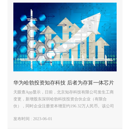
华为哈勃投资知存科技 后者为存算一体芯片
天眼查App显示，日前，北京知存科技有限公司发生工商
企业
变更，新增股东深圳哈勃科技投资合伙企业（有限合
伙），同时企业注册资本增至约196.32万人民币。该公司
成立于2017年10月，法定代表人为王绍迪，经营范围包括
发布时间 : 2023-06-01
技术开发；销售电子产品、计算机、通讯设备；集成电路
布图设…