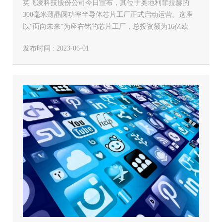
英飞凌科技股份公司今日宣布，其位于奥地利菲拉赫的
正式启动运营
300毫米薄晶圆功率半导体芯片工厂正式启动运营。这座
以“面向未来”为座右铭的芯片工厂，总投资额为16亿欧
元，是欧洲微电子领域同类中最大规模的项目之一，也是
发布时间 : 2023-06-01
现代化程度最高的半导体器件工厂之一。欧盟委员Thierry
Br…