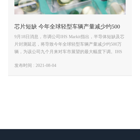
芯片短缺 今年全球轻型车辆产量减少约500
9月18日消息，市调公司IHS Markit指出，半导体短缺及芯
万辆
片封测延迟，将导致今年全球轻型车辆产量减少约500万
辆，为该公司九个月来对车市展望的最大幅度下调。IHS
表示，下调今年轻型车辆产量预测6.2%至7,580万辆，比
发布时间 : 2021-08-04
之前预估少了502万辆，明年产量预估也调降9.3%（或845
万辆…