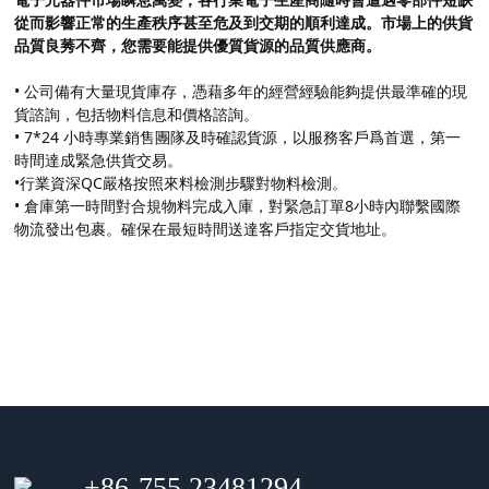
從而影響正常的生產秩序甚至危及到交期的順利達成。
市場上的供貨
品質良莠不齊，您需要能提供優質貨源的品質供應商。
• 公司備有大量現貨庫存，憑藉多年的經營經驗能夠提供最準確的現
貨諮詢，包括物料信息和價格諮詢。
• 7*24 小時專業銷售團隊及時確認貨源，以服務客戶爲首選，第一
時間達成緊急供貨交易。
•行業資深QC嚴格按照來料檢測步驟對物料檢測。
• 倉庫第一時間對合規物料完成入庫，對緊急訂單8小時內聯繫國際
物流發出包裹。
確保在最短時間送達客戶指定交貨地址。
+86-755 23481294